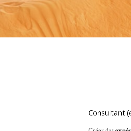
Consultant (
Créer des
expér