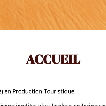
ACCUEIL
e) en Production Touristique
iences insolites
,
ultra-locales
et
exclusives
néc