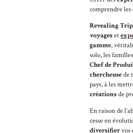
comprendre les
Revealing Tri
voyages
et
expe
gamme
, vérita
solo, les famill
Chef de Produi
chercheuse
de t
pays, à les mett
créations
de pro
En raison de l’a
cesse en évoluti
diversifier
vos 