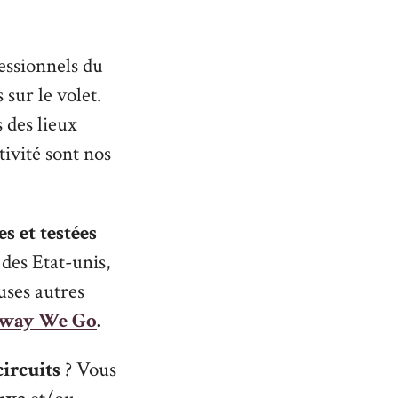
essionnels du
s sur le volet.
 des lieux
tivité sont nos
s et testées
des Etat-unis,
uses autres
 Away We Go
.
circuits
? Vous