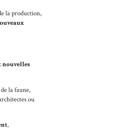
de la production,
ouveaux
x
nouvelles
de la faune,
architectes ou
ent
,