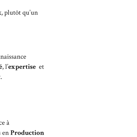
, plutôt qu’un
nnaissance
é
, l’
expertise
et
t
.
ce à
s
en
Production